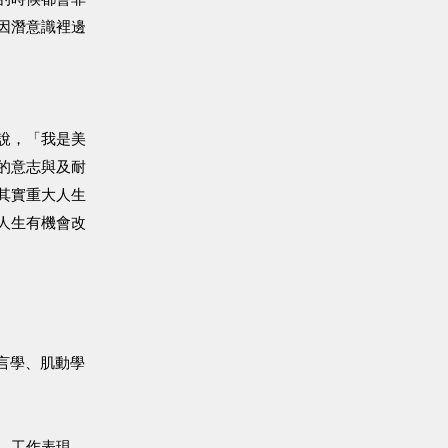
因潛意識裡邊
說，「我是美
的意志與及耐
其實重大人生
人生有機會改
語言學、肌動學
、工作表現，