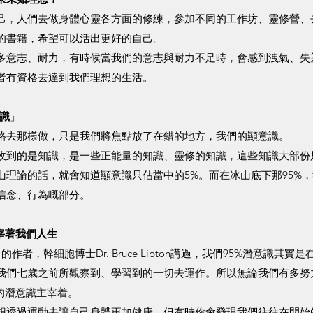
己，人們去做身體心靈各方面的修練，參加不同的工作坊、靈修營、
的書籍，希望可以活出更好的自己。
多意志、耐力，有時候當我們的意志與耐力不足時，會感到洩氣、失
者冇資格去達到我們理想的生活。
識
」
格去那樣做，只是我們將焦點放了在錯的地方，我們的顯意識。
收到的是知識，是一些正能量的知識、靈修的知識，這些知識大部份
山理論的話，就會知道顯意識只佔當中的5%。而在冰山底下那95%
信念、行為嘅部分。
著我們人生​
elief>的作者，幹細胞博士Dr. Bruce Lipton講過，我們95%潛意識其
我們七歲之前所觀察到、學習到的一切去運作。所以無論我們有多努
的潛意識主宰着。
想透過運動去讓自己身體更加健康，但有時你會發現我們往往在開始