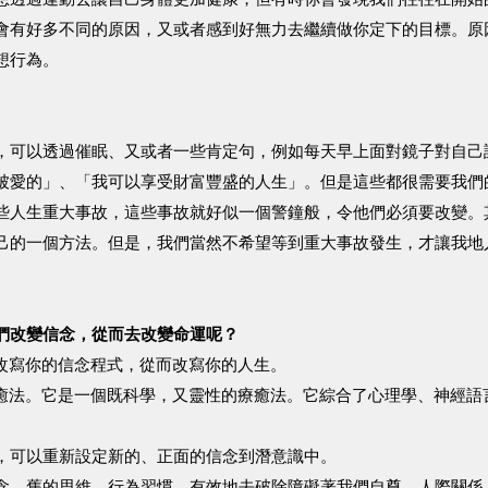
會有好多不同的原因，又或者感到好無力去繼續做你定下的目標。原
想行為。
，可以透過催眠、又或者一些肯定句，例如每天早上面對鏡子對自己
被愛的」、「我可以享受財富豐盛的人生」。但是這些都很需要我們
些人生重大事故，這些事故就好似一個警鐘般，令他們必須要改變。
己的一個方法。​但是，我們當然不希望等到重大事故發生，才讓我地
們改變信念，從而去改變命運呢？
，改寫你的信念程式，從而改寫你的人生。​​
識療癒法。它是一個既科學，又靈性的療癒法。它綜合了心理學、神經
，可以重新設定新的、正面的信念到潛意識中。​
念、舊的思維、行為習慣，有效地去破除障礙著我們自尊、人際關係