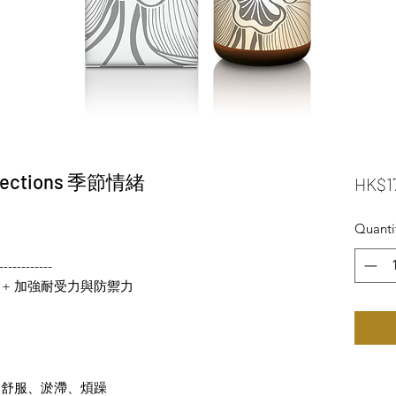
ffections 季節情緒
HK$1
Quanti
------------
 + 加強耐受力與防禦力
 不舒服、淤滯、煩躁