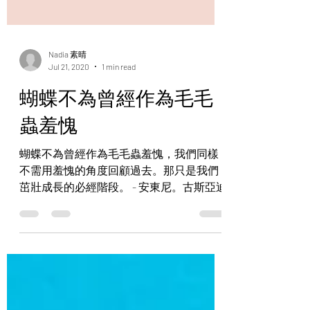
Nadia 素晴
Jul 21, 2020
1 min read
蝴蝶不為曾經作為毛毛
蟲羞愧
蝴蝶不為曾經作為毛毛蟲羞愧，我們同樣
不需用羞愧的角度回顧過去。那只是我們
茁壯成長的必經階段。 - 安東尼。古斯亞迪