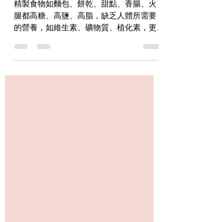
周兆祥博士出新書啦！
精製食物如麵包、餅乾、甜點、香腸、火
腿都高糖、高鹽、高脂，缺乏人體所需要
的營養，如維生素、礦物質、植化素，更
缺乏會帶來飽足感的膳食纖維。長期吃這
些食物，身體細胞處於飢餓狀態，不斷需
求養分，大腦會不斷發出身體繼續需要進
食的訊號。所以容易造成飲食過量、過重
及營養不良。