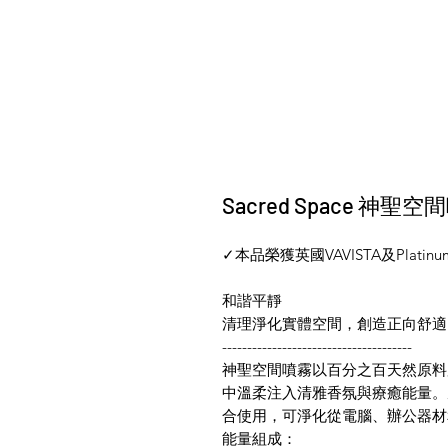
Sacred Space 神聖空
✓本品榮獲英國VAVISTA及Platin
和諧平靜
清理淨化實體空間，創造正向舒適
--------------------------------------
神聖空間噴霧以百分之百天然原料
中溫柔注入清雅香氛與療癒能量。
合使用，可淨化從電腦、辦公器材
能量組成：