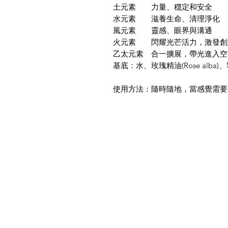
土元素 力量、穩定和安全
水元素 滋養生命、清理淨化
風元素 靈感、眼界與溝通
火元素 閃耀光芒活力，激發創
乙太元素 合一擴展，帶光進入空
基底：水、玫瑰精油(Rose alba)、乳香精油
使用方法：隨時隨地，當感覺需要