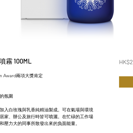
間噴霧 100ML
HK$2
um Award兩項大獎肯定
的氛圍
加入白玫瑰與乳香純精油製成。可在氣場與環境
居家、辦公及旅行時皆可噴灑。在忙碌的工作場
和壓力大的同事所散發出來的負面能量。