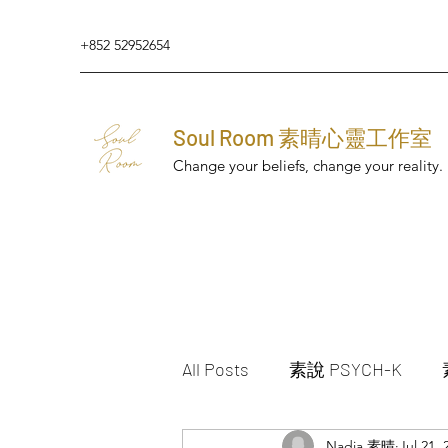
+852 52952654
Soul Room 素晴心靈工作室
Change your beliefs, change your reality.
All Posts
素說 PSYCH-K
Nadia 素晴
Jul 21, 