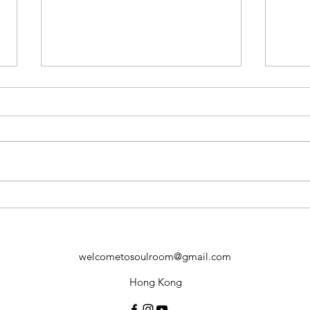
PSYCH-K®個案見證 - 認識自
PSY
己，放下執著，接收奇蹟
內生
(保
welcometosoulroom@gmail.com
Hong Kong