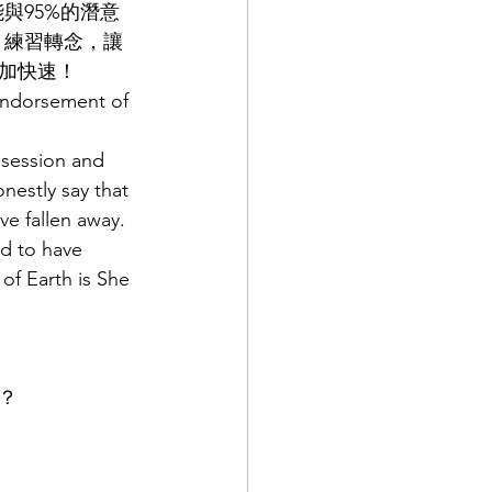
與95%的潛意
、練習轉念，讓
加快速！
 endorsement of 
 session and 
nestly say that 
ve fallen away. 
ed to have 
of Earth is She 
？