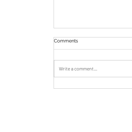
Comments
Write a comment...
PSYCH-K®個案見證 - Faye
(藝人、Blogger) 重新掌握
「對自己命運」負責任的權柄