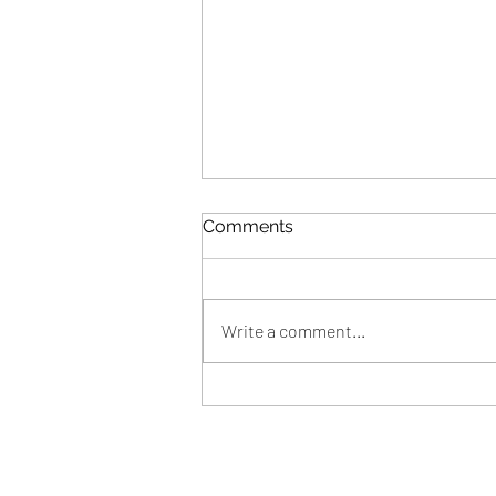
Comments
Write a comment...
【晨光早安文 】用數分鐘調較
好一整天能量