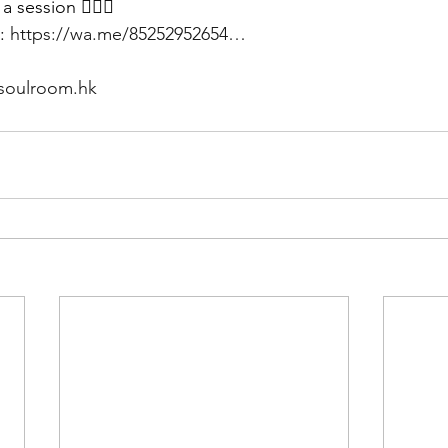
 session 👉🏻📩
: 
https://wa.me/85252952654…
soulroom.hk