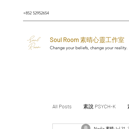
+852 52952654
Soul Room 素晴心靈工作室
Change your beliefs, change your reality.
All Posts
素說 PSYCH-K
Nadia 素晴
Jul 21, 