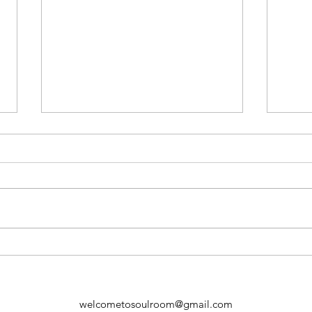
周兆祥博士出新書啦！
為您
welcometosoulroom@gmail.com