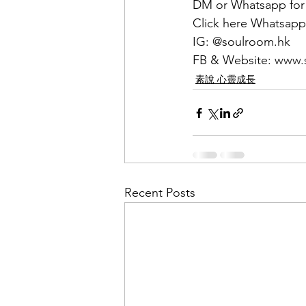
DM or Whatsapp for a
Click here Whatsapp
IG: @soulroom.hk
FB & Website: 
www.
素說 心靈成長
Recent Posts