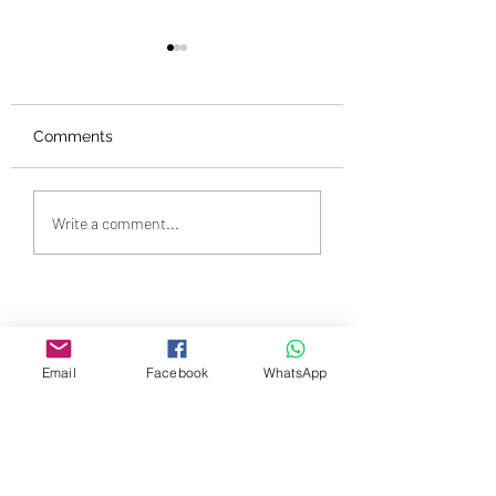
Comments
周兆祥博士出新書啦！
蝴蝶不為曾經作為
Write a comment...
蟲羞愧
Email
Facebook
WhatsApp