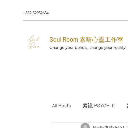
+852 52952654
Soul Room 素晴心靈工作室
Change your beliefs, change your reality.
All Posts
素說 PSYCH-K
Nadia 素晴
Jul 21, 