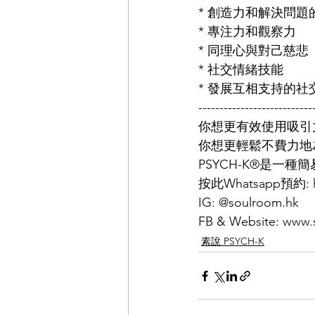
* 創造力和解決問題
* 專注力和觀察力
* 同理心與對己慈悲
* 社交情緒技能
* 發展互相支持的社
---------------------------
你想更有效使用吸引
你想更輕鬆不費力地
PSYCH-K®️是
按此Whatsapp預約: 
IG: @soulroom.hk
FB & Website: 
www.
素說 PSYCH-K