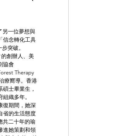
來了另一位夢想與
「信念轉化工具 
進一步突破。
🌳的創辦人、美
劃協會
Forest Therapy 
 的森林治療嚮導。香港
系碩士畢業生，
府組織多年。
在康復期間，她深
自省的生活態度
她總共二十年的瑜
滲進她策劃和領