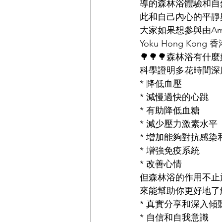
導的森林浴體驗和自
此和自己內心的平靜
大家如果想參與由Am
Yoku Hong Kong
🌳🌳🌳森林浴有什麼
科學證明多花時間深
* 降低血壓
* 減慢過快的心跳
* 有助降低血糖
* 減少壓力激素水平
* 增加能夠對抗感
* 增強免疫系統
* 改善心情
但森林浴的作用不止
來能幫助你更好地了
* 真實分享和深入傾
* 自信和自我意識