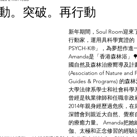
動。突破。再行動
新年期間，Soul Room迎
行動家，運用具科學實證的
PSYCH-K®️」，為夢想作
Amanda是「香港森林浴」
國自然及森林治療嚮導及計
(Association of Nature and 
Guides & Programs)
大學法律系學士和社會科學
曾經是執業律師和任職非政
2014年親身經歷過危疾，
深體會到親近大自然、覺察
的療癒力量。 Amanda把
伽、太極和正念修習的經驗